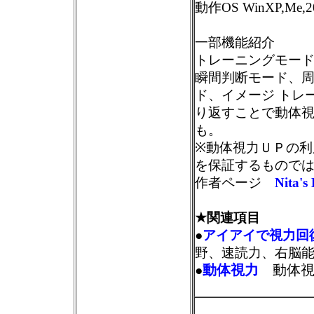
動作OS WinXP,Me,20
一部機能紹介
トレーニングモード
瞬間判断モード、
ド、イメージ トレ
り返すことで動体
も。
※動体視力ＵＰの利
を保証するもので
作者ページ
Nita'
★関連項目
●
アイアイで視力回
野、速読力、右脳
動体視力
動体視
●