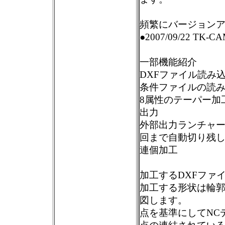
頻繁にバージョン
●2007/09/22 TK-CA
一部機能紹介
DXFファイル読み
条件ファイルの読
8属性のテーパー加
出力
外部出力ランチャー
回まで自動切り残
連個加工
加工するDXFファ
加工する形状は輪
図します。
点を基準にしてNC