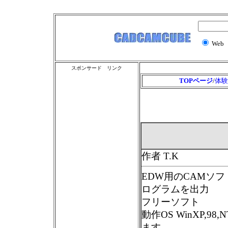
Web
スポンサード リンク
TOPページ
/
体験
作者 T.K
EDW用のCAMソ
ログラムを出力
フリーソフト
動作OS WinXP,9
ます。